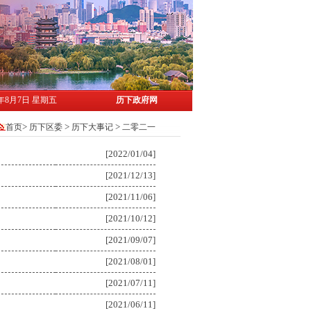
6年8月7日 星期五
历下政府网
>
>
>
首页
历下区委
历下大事记
二零二一
[2022/01/04]
[2021/12/13]
[2021/11/06]
[2021/10/12]
[2021/09/07]
[2021/08/01]
[2021/07/11]
[2021/06/11]