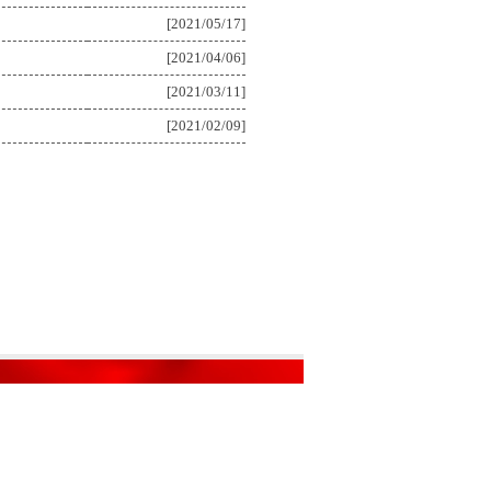
[2021/05/17]
[2021/04/06]
[2021/03/11]
[2021/02/09]